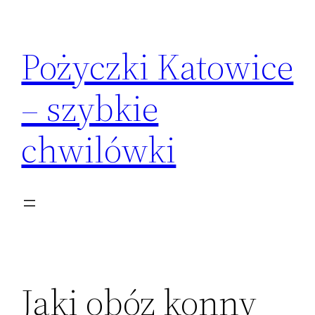
Przejdź
do
Pożyczki Katowice
treści
– szybkie
chwilówki
Jaki obóz konny