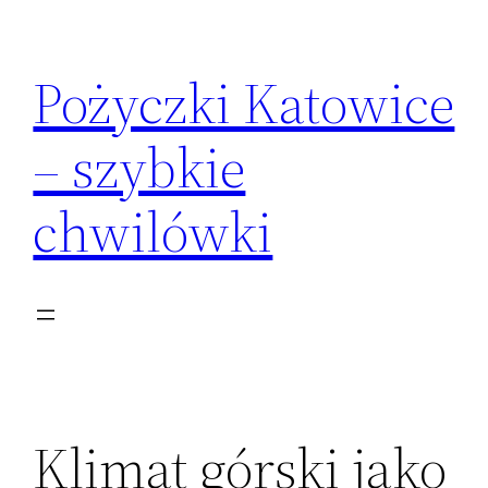
Przejdź
do
Pożyczki Katowice
treści
– szybkie
chwilówki
Klimat górski jako